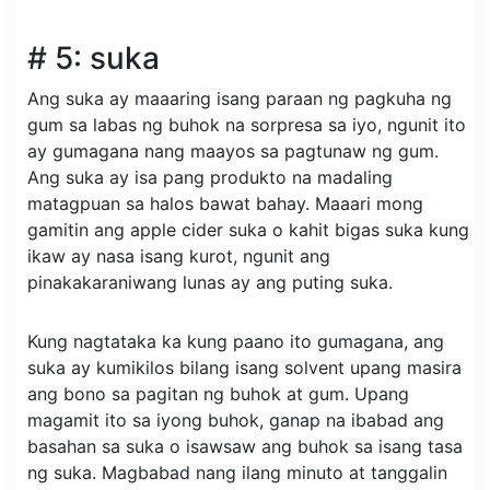
# 5: suka
Ang suka ay maaaring isang paraan ng pagkuha ng
gum sa labas ng buhok na sorpresa sa iyo, ngunit ito
ay gumagana nang maayos sa pagtunaw ng gum.
Ang suka ay isa pang produkto na madaling
matagpuan sa halos bawat bahay. Maaari mong
gamitin ang apple cider suka o kahit bigas suka kung
ikaw ay nasa isang kurot, ngunit ang
pinakakaraniwang lunas ay ang puting suka.
Kung nagtataka ka kung paano ito gumagana, ang
suka ay kumikilos bilang isang solvent upang masira
ang bono sa pagitan ng buhok at gum. Upang
magamit ito sa iyong buhok, ganap na ibabad ang
basahan sa suka o isawsaw ang buhok sa isang tasa
ng suka. Magbabad nang ilang minuto at tanggalin