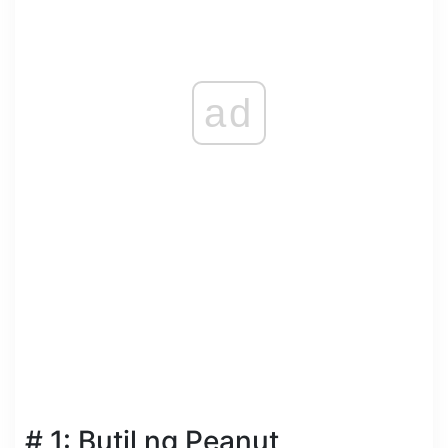
ad
# 1: Butil ng Peanut