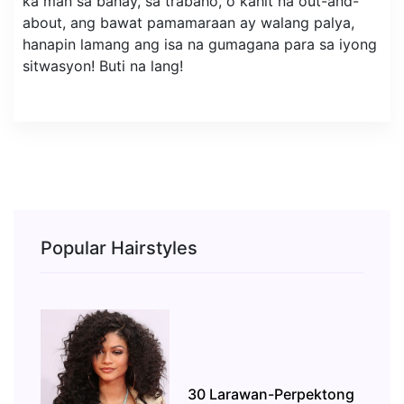
ka man sa bahay, sa trabaho, o kahit na out-and-
about, ang bawat pamamaraan ay walang palya,
hanapin lamang ang isa na gumagana para sa iyong
sitwasyon! Buti na lang!
Popular Hairstyles
30 Larawan-Perpektong