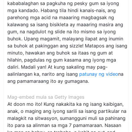
kababalaghan sa pagkuha ng pesky gum sa iyong
mga kandado. Habang tila hindi kanais-nais, ang
parehong mga acid na maaaring magbagsak ng
kalawang sa isang bisikleta ay maaaring masira ang
gum, na nagdulot ng slide na ito mismo sa iyong
buhok. Upang magamit, malayang ilapat ang inumin
sa buhok at pakinggan ang sizzle! Matapos ang isang
minuto, hawakan ang buhok sa itaas ng gum at
hilahin, pagdulas ng gum kasama ang iyong mga
daliri. Madali yan! At kung sakaling may pag-
aalinlangan ka, narito ang isang
patunay ng video
na
ang pamamaraang ito ay gumagana.
Mag-embed mula sa Getty Images
At doon mo ito! Kung nakakita ka ng isang kaibigan,
anak, o maging ang iyong sarili sa isang partikular na
malagkit na sitwasyon, sumangguni muli sa pahinang
ito para sa alinman sa mga 7 pamamaraan. Nasaan