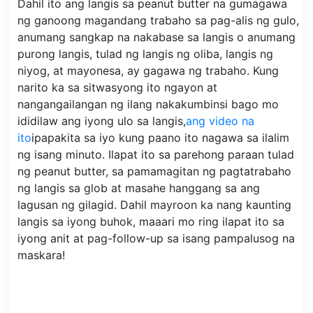
Dahil ito ang langis sa peanut butter na gumagawa
ng ganoong magandang trabaho sa pag-alis ng gulo,
anumang sangkap na nakabase sa langis o anumang
purong langis, tulad ng langis ng oliba, langis ng
niyog, at mayonesa, ay gagawa ng trabaho. Kung
narito ka sa sitwasyong ito ngayon at
nangangailangan ng ilang nakakumbinsi bago mo
ididilaw ang iyong ulo sa langis,
ang video na
ito
ipapakita sa iyo kung paano ito nagawa sa ilalim
ng isang minuto. Ilapat ito sa parehong paraan tulad
ng peanut butter, sa pamamagitan ng pagtatrabaho
ng langis sa glob at masahe hanggang sa ang
lagusan ng gilagid. Dahil mayroon ka nang kaunting
langis sa iyong buhok, maaari mo ring ilapat ito sa
iyong anit at pag-follow-up sa isang pampalusog na
maskara!