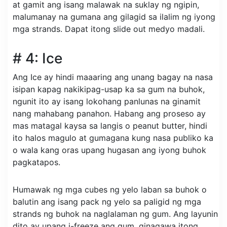
at gamit ang isang malawak na suklay ng ngipin,
malumanay na gumana ang gilagid sa ilalim ng iyong
mga strands. Dapat itong slide out medyo madali.
# 4: Ice
Ang Ice ay hindi maaaring ang unang bagay na nasa
isipan kapag nakikipag-usap ka sa gum na buhok,
ngunit ito ay isang lokohang panlunas na ginamit
nang mahabang panahon. Habang ang proseso ay
mas matagal kaysa sa langis o peanut butter, hindi
ito halos magulo at gumagana kung nasa publiko ka
o wala kang oras upang hugasan ang iyong buhok
pagkatapos.
Humawak ng mga cubes ng yelo laban sa buhok o
balutin ang isang pack ng yelo sa paligid ng mga
strands ng buhok na naglalaman ng gum. Ang layunin
dito ay upang i-freeze ang gum, ginagawa itong