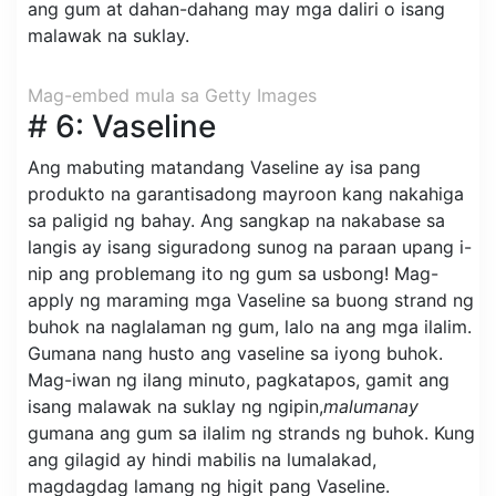
ang gum at dahan-dahang may mga daliri o isang
malawak na suklay.
Mag-embed mula sa Getty Images
# 6: Vaseline
Ang mabuting matandang Vaseline ay isa pang
produkto na garantisadong mayroon kang nakahiga
sa paligid ng bahay. Ang sangkap na nakabase sa
langis ay isang siguradong sunog na paraan upang i-
nip ang problemang ito ng gum sa usbong! Mag-
apply ng maraming mga Vaseline sa buong strand ng
buhok na naglalaman ng gum, lalo na ang mga ilalim.
Gumana nang husto ang vaseline sa iyong buhok.
Mag-iwan ng ilang minuto, pagkatapos, gamit ang
isang malawak na suklay ng ngipin,
malumanay
gumana ang gum sa ilalim ng strands ng buhok. Kung
ang gilagid ay hindi mabilis na lumalakad,
magdagdag lamang ng higit pang Vaseline.