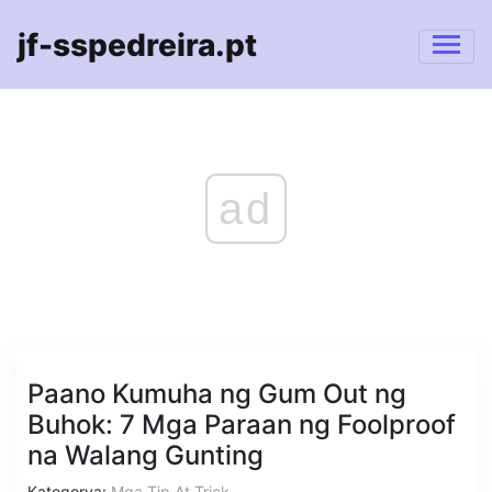
jf-sspedreira.pt
ad
Paano Kumuha ng Gum Out ng
Buhok: 7 Mga Paraan ng Foolproof
na Walang Gunting
Kategorya:
Mga Tip At Trick