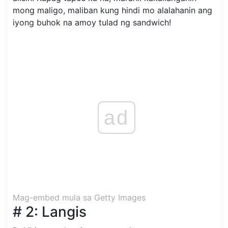
mong maligo, maliban kung hindi mo alalahanin ang
iyong buhok na amoy tulad ng sandwich!
ad
Mag-embed mula sa Getty Images
# 2: Langis