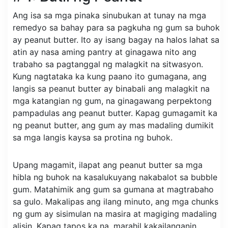
Ang isa sa mga pinaka sinubukan at tunay na mga
remedyo sa bahay para sa pagkuha ng gum sa buhok
ay peanut butter. Ito ay isang bagay na halos lahat sa
atin ay nasa aming pantry at ginagawa nito ang
trabaho sa pagtanggal ng malagkit na sitwasyon.
Kung nagtataka ka kung paano ito gumagana, ang
langis sa peanut butter ay binabali ang malagkit na
mga katangian ng gum, na ginagawang perpektong
pampadulas ang peanut butter. Kapag gumagamit ka
ng peanut butter, ang gum ay mas madaling dumikit
sa mga langis kaysa sa protina ng buhok.
Upang magamit, ilapat ang peanut butter sa mga
hibla ng buhok na kasalukuyang nakabalot sa bubble
gum. Matahimik ang gum sa gumana at magtrabaho
sa gulo. Makalipas ang ilang minuto, ang mga chunks
ng gum ay sisimulan na masira at magiging madaling
alisin. Kapag tapos ka na, marahil kakailanganin