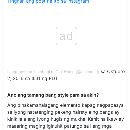
Tingnan ang post na ito sa Instagram
ad
sa Oktubre
Isang post na ibinahagi ni Gigi Hadid (@gigihadid)
2, 2016 sa 4:31 ng PDT
Ano ang tamang bang style para sa akin?
Ang pinakamahalagang elemento kapag nagpapasya
sa iyong natatanging pekeng hairstyle ng bangs ay
kinikilala ang iyong hugis ng mukha. Kahit na ikaw ay
maaaring maging iginuhit patungo sa ilang mga