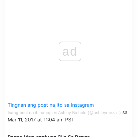
ad
Tingnan ang post na ito sa Instagram
sa
Isang post na ibinahagi ni Ashley Nichole (@ashleymeza_)
Mar 11, 2017 at 11:04 am PST
Paano Mag-apply ng Clip Sa Bangs