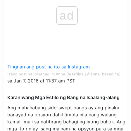
ad
Tingnan ang post na ito sa Instagram
Isang post na ibinahagi ni Anna Besedina (@anna_besedina)
sa Jan 7, 2016 at 11:37 am PST
Karaniwang Mga Estilo ng Bang na Isaalang-alang
Ang mahahabang side-swept bangs ay ang pinaka
banayad na opsyon dahil timpla nila nang walang
kamali-mali sa natitirang bahagi ng iyong buhok. Ang
mga ito rin ay isang mainam na opsyon para sa mga