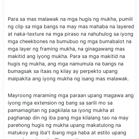
Para sa mas malawak na mga hugis ng mukha, pumili
ng clip sa mga bangs na may mas mahaba na layered
at naka-texture na mga piraso na nahuhulog sa iyong
mga cheekbones na bumubuo ng mga bumabalot na
mga layer ng framing mukha, na ginagawang mas
makitid ang iyong mukha. Para sa mga makitid na
hugis ng mukha, ang mga namumula na bangs na
bumagsak sa itaas ng kilay ay perpekto upang
maipakita ang iyong mukha ng isang mas malawak.
Mayroong maraming mga paraan upang magawa ang
iyong mga extension ng bang sa sarili mo sa
pamamagitan ng pagkilala sa iyong mukha at
paghanap din ng iba pang mga kilalang tao na may
parehong hugis ng mukha upang makatulong na
matukoy ang iba't ibang mga haba at estilo upang