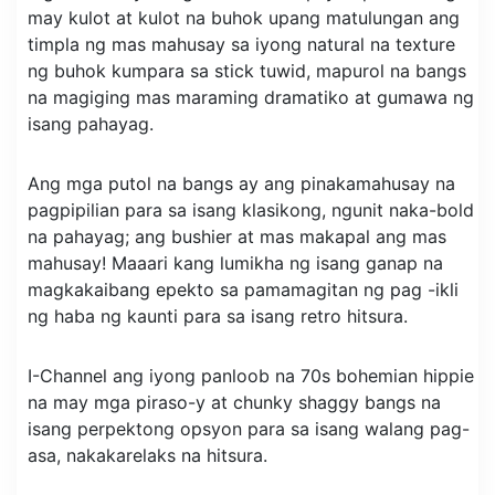
may kulot at kulot na buhok upang matulungan ang
timpla ng mas mahusay sa iyong natural na texture
ng buhok kumpara sa stick tuwid, mapurol na bangs
na magiging mas maraming dramatiko at gumawa ng
isang pahayag.
Ang mga putol na bangs ay ang pinakamahusay na
pagpipilian para sa isang klasikong, ngunit naka-bold
na pahayag; ang bushier at mas makapal ang mas
mahusay! Maaari kang lumikha ng isang ganap na
magkakaibang epekto sa pamamagitan ng pag -ikli
ng haba ng kaunti para sa isang retro hitsura.
I-Channel ang iyong panloob na 70s bohemian hippie
na may mga piraso-y at chunky shaggy bangs na
isang perpektong opsyon para sa isang walang pag-
asa, nakakarelaks na hitsura.