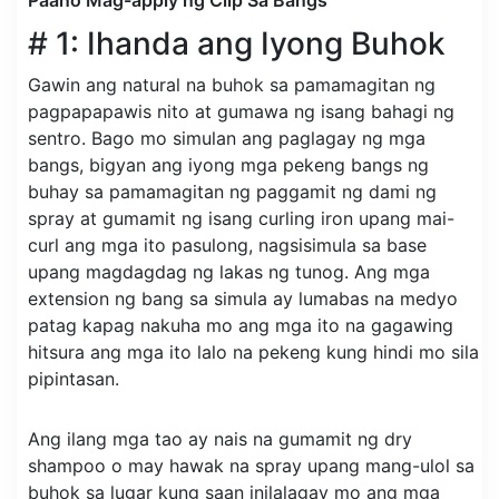
# 1: Ihanda ang Iyong Buhok
Gawin ang natural na buhok sa pamamagitan ng
pagpapapawis nito at gumawa ng isang bahagi ng
sentro. Bago mo simulan ang paglagay ng mga
bangs, bigyan ang iyong mga pekeng bangs ng
buhay sa pamamagitan ng paggamit ng dami ng
spray at gumamit ng isang curling iron upang mai-
curl ang mga ito pasulong, nagsisimula sa base
upang magdagdag ng lakas ng tunog. Ang mga
extension ng bang sa simula ay lumabas na medyo
patag kapag nakuha mo ang mga ito na gagawing
hitsura ang mga ito lalo na pekeng kung hindi mo sila
pipintasan.
Ang ilang mga tao ay nais na gumamit ng dry
shampoo o may hawak na spray upang mang-ulol sa
buhok sa lugar kung saan inilalagay mo ang mga