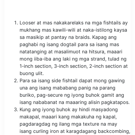
Looser at mas nakakarelaks na mga fishtails ay
mukhang mas kawili-wili at naka-istilong kaysa
sa masikip at pantay na braids. Kapag ang
paghabi ng isang dogtail para sa isang mas
natatanging at masalimuot na hitsura, maaari
mong iiba-iba ang laki ng mga strand, tulad ng
1-inch section, 3-inch section, 2-inch section at
buong ulit.
Para sa isang side fishtail dapat mong gawing
una ang isang mababang panig na parang
buriko, pag-secure ng iyong buhok gamit ang
isang nababanat na maaaring alisin pagkatapos.
Kung ang iyong buhok ay hindi masyadong
makapal, maaari kang makakuha ng kapal,
pagdaragdag ng ilang mga texture na may
isang curling iron at karagdagang backcombing,