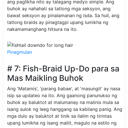
ang paglikha nito ay talagang medyo simple. Ang
buhok ay nahahati sa tatlong mga seksyon, ang
bawat seksyon ay pinalamanan ng isda. Sa huli, ang
tatlong braids ay pinagtagpi upang lumikha ng
nakamamanghang hitsura na ito.
Pinagmulan
# 7: Fish-Braid Up-Do para sa
Mas Maikling Buhok
Ang 'Matamis', 'parang babae', at 'masungit' ay nasa
isip sa updateo na ito. Ang gaanong panunukso ng
buhok ay baluktot at malumanay na malinis mula sa
isang sulok ng leeg hanggang sa kabilang panig. Ang
mga dulo ay baluktot at tinik sa ilalim ng tirintas
upang lumikha ng isang maliit, magulo na estilo ng