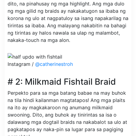
dito, na pinahusay ng mga highlight. Ang mga dulo
ng mga gilid ng braids ay nakakatugon sa ibaba ng
korona ng ulo at nagpatuloy sa isang napakarilag na
tirintas sa ibaba. Ang malayang nakabitin na bahagi
ng tirintas ay halos nawala sa ulap ng malambot,
nakaka-touch na mga alon.
Instagram /
@catherinestroh
# 2: Milkmaid Fishtail Braid
Perpekto para sa mga batang babae na may buhok
na tila hindi kailanman magtatapos! Ang mga plaits
na ito ay magkakaroon ng anumang milkmaid
swooning. Dito, ang buhok ay tinirintas sa isa o
dalawang mga dogtail braids na nakabalot sa ulo at
pagkatapos ay naka-pin sa lugar para sa pagiging