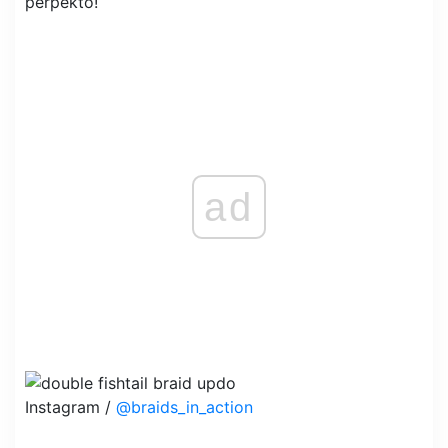
perpekto!
ad
Instagram /
@braids_in_action