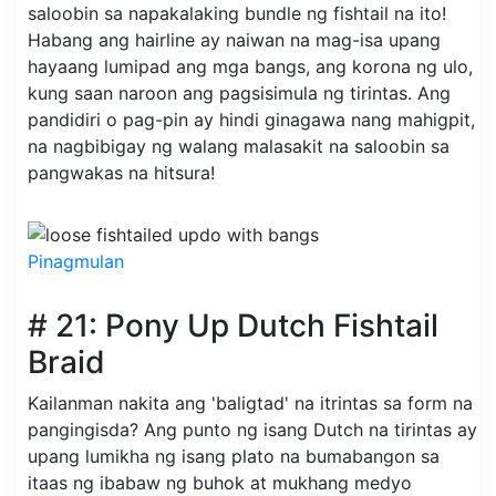
saloobin sa napakalaking bundle ng fishtail na ito!
Habang ang hairline ay naiwan na mag-isa upang
hayaang lumipad ang mga bangs, ang korona ng ulo,
kung saan naroon ang pagsisimula ng tirintas. Ang
pandidiri o pag-pin ay hindi ginagawa nang mahigpit,
na nagbibigay ng walang malasakit na saloobin sa
pangwakas na hitsura!
Pinagmulan
# 21: Pony Up Dutch Fishtail
Braid
Kailanman nakita ang 'baligtad' na itrintas sa form na
pangingisda? Ang punto ng isang Dutch na tirintas ay
upang lumikha ng isang plato na bumabangon sa
itaas ng ibabaw ng buhok at mukhang medyo