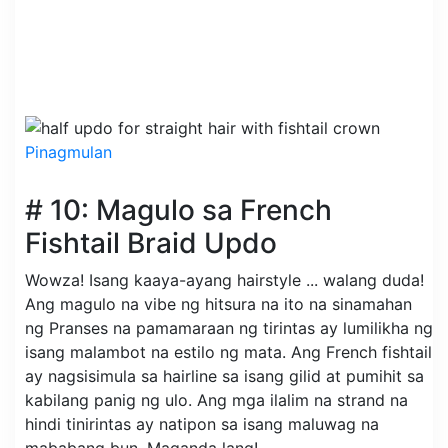
Pinagmulan
# 10: Magulo sa French
Fishtail Braid Updo
Wowza! Isang kaaya-ayang hairstyle ... walang duda!
Ang magulo na vibe ng hitsura na ito na sinamahan
ng Pranses na pamamaraan ng tirintas ay lumilikha ng
isang malambot na estilo ng mata. Ang French fishtail
ay nagsisimula sa hairline sa isang gilid at pumihit sa
kabilang panig ng ulo. Ang mga ilalim na strand na
hindi tinirintas ay natipon sa isang maluwag na
mababang bun. Maganda lang!