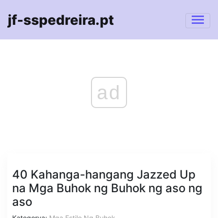
jf-sspedreira.pt
ad
40 Kahanga-hangang Jazzed Up
na Mga Buhok ng Buhok ng aso ng
aso
Kategorya:
Mga Estilo Ng Buhok