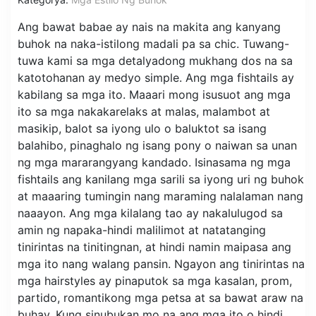
Ang bawat babae ay nais na makita ang kanyang
buhok na naka-istilong madali pa sa chic. Tuwang-
tuwa kami sa mga detalyadong mukhang dos na sa
katotohanan ay medyo simple. Ang mga fishtails ay
kabilang sa mga ito. Maaari mong isusuot ang mga
ito sa mga nakakarelaks at malas, malambot at
masikip, balot sa iyong ulo o baluktot sa isang
balahibo, pinaghalo ng isang pony o naiwan sa unan
ng mga mararangyang kandado. Isinasama ng mga
fishtails ang kanilang mga sarili sa iyong uri ng buhok
at maaaring tumingin nang maraming nalalaman nang
naaayon. Ang mga kilalang tao ay nakalulugod sa
amin ng napaka-hindi malilimot at natatanging
tinirintas na tinitingnan, at hindi namin maipasa ang
mga ito nang walang pansin. Ngayon ang tinirintas na
mga hairstyles ay pinaputok sa mga kasalan, prom,
partido, romantikong mga petsa at sa bawat araw na
buhay. Kung sinubukan mo na ang mga ito o hindi,