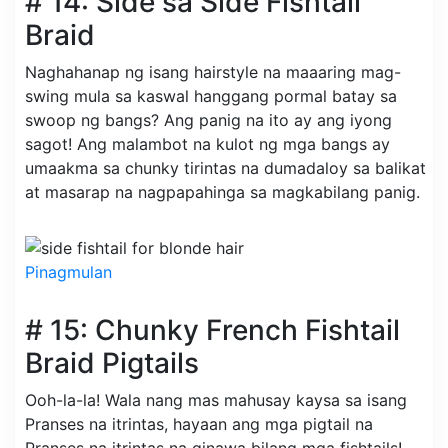
# 14: Side sa Side Fishtail
Braid
Naghahanap ng isang hairstyle na maaaring mag-
swing mula sa kaswal hanggang pormal batay sa
swoop ng bangs? Ang panig na ito ay ang iyong
sagot! Ang malambot na kulot ng mga bangs ay
umaakma sa chunky tirintas na dumadaloy sa balikat
at masarap na nagpapahinga sa magkabilang panig.
Pinagmulan
# 15: Chunky French Fishtail
Braid Pigtails
Ooh-la-la! Wala nang mas mahusay kaysa sa isang
Pranses na itrintas, hayaan ang mga pigtail na
Pranses na itrintas na ginawa bilang mga fishtails!