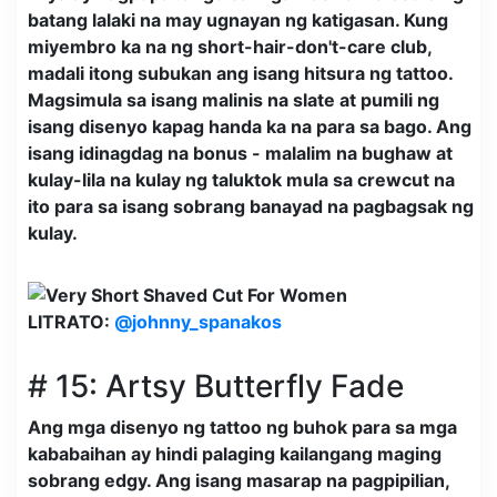
batang lalaki na may ugnayan ng katigasan. Kung
miyembro ka na ng short-hair-don't-care club,
madali itong subukan ang isang hitsura ng tattoo.
Magsimula sa isang malinis na slate at pumili ng
isang disenyo kapag handa ka na para sa bago. Ang
isang idinagdag na bonus - malalim na bughaw at
kulay-lila na kulay ng taluktok mula sa crewcut na
ito para sa isang sobrang banayad na pagbagsak ng
kulay.
LITRATO:
@johnny_spanakos
# 15: Artsy Butterfly Fade
Ang mga disenyo ng tattoo ng buhok para sa mga
kababaihan ay hindi palaging kailangang maging
sobrang edgy. Ang isang masarap na pagpipilian,