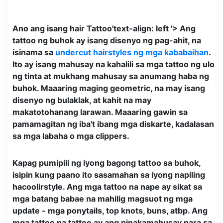
Ano ang isang hair Tattoo'text-align: left '> Ang
tattoo ng buhok ay isang disenyo ng pag-ahit, na
isinama sa
undercut hairstyles ng mga kababaihan
.
Ito ay isang mahusay na kahalili sa mga tattoo ng ulo
ng tinta at mukhang mahusay sa anumang haba ng
buhok. Maaaring maging geometric, na may isang
disenyo ng bulaklak, at kahit na may
makatotohanang larawan. Maaaring gawin sa
pamamagitan ng iba't ibang mga diskarte, kadalasan
sa mga labaha o mga clippers.
Kapag pumipili ng iyong bagong tattoo sa buhok,
isipin kung paano ito sasamahan sa iyong napiling
hacoolirstyle. Ang mga tattoo na nape ay sikat sa
mga batang babae na mahilig magsuot ng mga
update - mga ponytails, top knots, buns, atbp. Ang
mga tattoo na tattoo ay ang pinakamahusay para sa