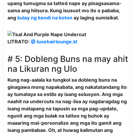
upang tumugma sa tatted nape ay pinagsasama-
sama ang hitsura. Kung isusuot mo ito o pababa,
ang
kulay ng kendi na koton
ay laging sumisikat.
LITRATO:
@ luxehairlounge.kl
# 5: Dobleng Buns na may ahit
na Likuran ng Ulo
Kung nag-aalala ka tungkol sa dobleng buns na
ginagawa mong napakabata, ang nakatatandang ito
ay tumataya sa estilo ay isang solusyon. Ang mga
naahit na undercuts na nag-iisa ay nagdaragdag ng
isang matapang na tapusin sa mga pag-update,
ngunit ang mga bulak na tattoo ng buhok ay
maaaring mai-personalize ang mga ito gamit ang
isang pambabae. Oh, at huwag kalimutan ang