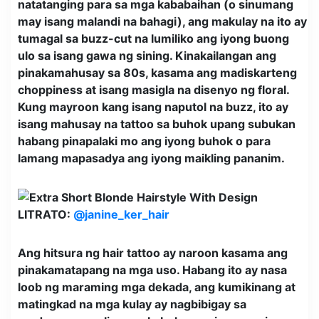
natatanging para sa mga kababaihan (o sinumang
may isang malandi na bahagi), ang makulay na ito ay
tumagal sa buzz-cut na lumiliko ang iyong buong
ulo sa isang gawa ng sining. Kinakailangan ang
pinakamahusay sa 80s, kasama ang madiskarteng
choppiness at isang masigla na disenyo ng floral.
Kung mayroon kang isang naputol na buzz, ito ay
isang mahusay na tattoo sa buhok upang subukan
habang pinapalaki mo ang iyong buhok o para
lamang mapasadya ang iyong maikling pananim.
LITRATO:
@janine_ker_hair
Ang hitsura ng hair tattoo ay naroon kasama ang
pinakamatapang na mga uso. Habang ito ay nasa
loob ng maraming mga dekada, ang kumikinang at
matingkad na mga kulay ay nagbibigay sa