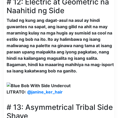
# 12: Electric at Geometric na
Naahitid ng Side
Tulad ng kung ang dagat-asul na asul ay hindi
guwantes na sapat, ang isang gilid na ahit na may
maraming kulay na mga hugis ay sumisid sa cool na
estilo ng bob na ito. Ito ay halimbawa ng isang
maliwanag na palette na ginawa nang tama at isang
paraan upang maipakita ang iyong pagkatao, nang
hindi na kailangang magsalita ng isang salita.
Bagaman, hindi ka maaaring mahihiya na mag-isport
sa isang kakatwang bob na ganito.
LITRATO:
@janine_ker_hair
# 13: Asymmetrical Tribal Side
Shave