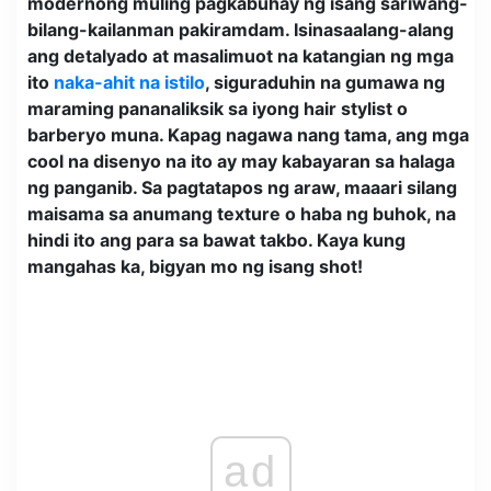
modernong muling pagkabuhay ng isang sariwang-
bilang-kailanman pakiramdam. Isinasaalang-alang
ang detalyado at masalimuot na katangian ng mga
ito
naka-ahit na istilo
, siguraduhin na gumawa ng
maraming pananaliksik sa iyong hair stylist o
barberyo muna. Kapag nagawa nang tama, ang mga
cool na disenyo na ito ay may kabayaran sa halaga
ng panganib. Sa pagtatapos ng araw, maaari silang
maisama sa anumang texture o haba ng buhok, na
hindi ito ang para sa bawat takbo. Kaya kung
mangahas ka, bigyan mo ng isang shot!
ad