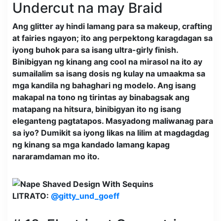
Undercut na may Braid
Ang glitter ay hindi lamang para sa makeup, crafting
at fairies ngayon; ito ang perpektong karagdagan sa
iyong buhok para sa isang ultra-girly finish.
Binibigyan ng kinang ang cool na mirasol na ito ay
sumailalim sa isang dosis ng kulay na umaakma sa
mga kandila ng bahaghari ng modelo. Ang isang
makapal na tono ng tirintas ay binabagsak ang
matapang na hitsura, binibigyan ito ng isang
eleganteng pagtatapos. Masyadong maliwanag para
sa iyo? Dumikit sa iyong likas na lilim at magdagdag
ng kinang sa mga kandado lamang kapag
nararamdaman mo ito.
LITRATO:
@gitty_und_goeff