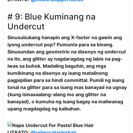
# 9: Blue Kuminang na
Undercut
Sinusubukang hanapin ang X-factor na gawin ang
iyong undercut pop? Pumunta para sa kinang.
Sinusundan ang geometric na disenyo ng undercut
na ito, ang glitter ay nagdaragdag ng labis na pag-
iwas sa buhok. Madaling baguhin, ang mga
kumikinang na disenyo ay isang matalinong
pagpipilian para sa hindi committal. Pumili ng isang
tonal na glitter para sa isang mas banayad na ugnay
(kung isinasaalang-alang mo ang glitter na
banayad), o kumuha ng isang bagay na maliwanag
upang magdagdag ng kaibahan.
LITRATO:
@rebeccataylorhair