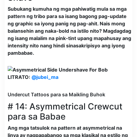
Subukang kumuha ng mga pahiwatig mula sa mga
pattern ng tribo para sa isang bagong pag-update
ng graphic sa iyong panig ng pag-ahit. Nais mong
balansehin ang naka-bold na istilo nito? Magdagdag
ng isang malalim na pink-tint upang mapahusay ang
intensity nito nang hindi sinasakripisyo ang iyong
pambabae.
LITRATO:
@jubei_ma
Undercut Tattoos para sa Maikling Buhok
# 14: Asymmetrical Crewcut
para sa Babae
Ang mga tatsulok na pattern at asymmetrical na
linya ay nagpapabango sa mga klasikal na estilo ng