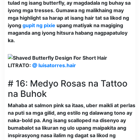
tulad ng isang butterfly, ay magdadala ng buhay sa
iyong mga tresses. Gumawa ng malikhaing may
mga highlight sa harap at isang hair tat sa likod ng
iyong
gupit ng pixie
upang matiyak na magiging
maganda ang iyong hitsura habang nagpapatuloy
ka.
LITRATO:
@ luisatorres.hair
# 16: Medyo Rosas na Tattoo
na Buhok
Mahaba at salmon pink sa itaas, uber maikli at perlas
na puti sa mga gilid, ang estilo ng dalawang tono ay
naka-bold pa. Ang isang scalloped na disenyo ay
bumabalot sa likuran ng ulo upang maipakita ang
inspirasyong nasa ilalim ng dagat sa likod ng