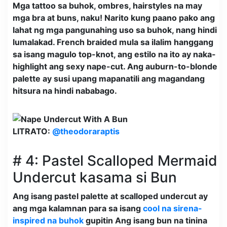
Mga tattoo sa buhok, ombres, hairstyles na may
mga bra at buns, naku! Narito kung paano pako ang
lahat ng mga pangunahing uso sa buhok, nang hindi
lumalakad. French braided mula sa ilalim hanggang
sa isang magulo top-knot, ang estilo na ito ay naka-
highlight ang sexy nape-cut. Ang auburn-to-blonde
palette ay susi upang mapanatili ang magandang
hitsura na hindi nababago.
LITRATO:
@theodoraraptis
# 4: Pastel Scalloped Mermaid
Undercut kasama si Bun
Ang isang pastel palette at scalloped undercut ay
ang mga kalamnan para sa isang
cool na sirena-
inspired na buhok
gupitin Ang isang bun na tinina