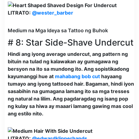
LITRATO:
@wester_barber
Medium na Mga Ideya sa Tattoo ng Buhok
# 8: Star Side-Shave Undercut
Hindi ang iyong average undercut, ang pattern ng
bituin na tulad ng kalawakan ay gumagawa ng
bersyon na ito sa mundong ito. Ang sopistikadong
kayumanggi hue at
mahabang bob cut
hayaang
tumayo ang iyong tattooed hair. Bagaman, hindi iyon
sasabihin na gumagana lamang ito sa mga tresses
ng natural na lilim. Ang pagdaragdag ng isang pop
ng kulay sa hiwa ay maaari lamang gawing mas cool
ang estilo nito.
LITRATO:
@edwardklipperhands