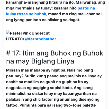
kamangha-manghang hitsura na ito. Maliwanag, ang
mga mermaids ay tunay; kasama nito
pastel na
kulay rosas na buhok
, maaari mo ring mai-channel
ang iyong panloob na nilalang sa dagat.
LITRATO:
@fernthebarber
# 17: Itim ang Buhok ng Buhok
na may Biglang Linya
Minsan mas mababa ay higit pa. Nais mo bang
patunay? Suriin kung paano ang malinis na linya ay
naahit sa madilim na gupit na gupit na ito ay
nagpataas ng pagiging sopistikado. Ang isang
minimalist na diskarte ay may kapangyarihan na
palakasin ang chic factor ng anumang disenyo ng
tattoo. Pumunta para sa isang two-tone palette